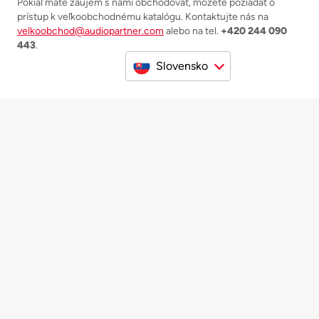
Pokiaľ máte záujem s nami obchodovať, môžete požiadať o
prístup k veľkoobchodnému katalógu. Kontaktujte nás na
velkoobchod@audiopartner.com
alebo na tel.
+420 244 090
443
.
Slovensko