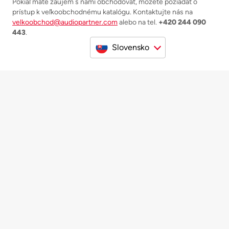
Pokiaľ máte záujem s nami obchodovať, môžete požiadať o
prístup k veľkoobchodnému katalógu. Kontaktujte nás na
velkoobchod@audiopartner.com
alebo na tel.
+420 244 090
443
.
Slovensko