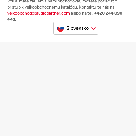
Pokiaľ máte záujem s nami obchodovať, môžete požiadať o
prístup k veľkoobchodnému katalógu. Kontaktujte nás na
velkoobchod@audiopartner.com
alebo na tel.
+420 244 090
443
.
Slovensko