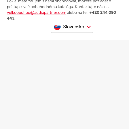
Pokiaľ máte záujem s nami obchodovať, môžete požiadať o
prístup k veľkoobchodnému katalógu. Kontaktujte nás na
velkoobchod@audiopartner.com
alebo na tel.
+420 244 090
443
.
Slovensko