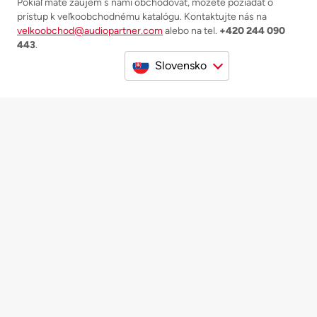
Pokiaľ máte záujem s nami obchodovať, môžete požiadať o
prístup k veľkoobchodnému katalógu. Kontaktujte nás na
velkoobchod@audiopartner.com
alebo na tel.
+420 244 090
443
.
Slovensko