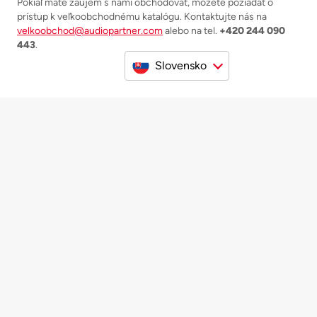
Pokiaľ máte záujem s nami obchodovať, môžete požiadať o
prístup k veľkoobchodnému katalógu. Kontaktujte nás na
velkoobchod@audiopartner.com
alebo na tel.
+420 244 090
443
.
Slovensko