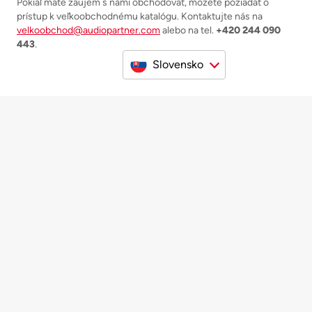
Pokiaľ máte záujem s nami obchodovať, môžete požiadať o
prístup k veľkoobchodnému katalógu. Kontaktujte nás na
velkoobchod@audiopartner.com
alebo na tel.
+420 244 090
443
.
Slovensko