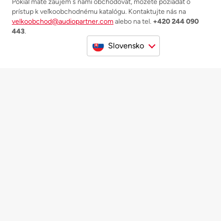
Pokiaľ máte záujem s nami obchodovať, môžete požiadať o
prístup k veľkoobchodnému katalógu. Kontaktujte nás na
velkoobchod@audiopartner.com
alebo na tel.
+420 244 090
443
.
Slovensko