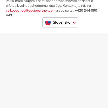
Pokiaľ máte záujem s nami obchodovať, môžete požiadať o
prístup k veľkoobchodnému katalógu. Kontaktujte nás na
velkoobchod@audiopartner.com
alebo na tel.
+420 244 090
443
.
Slovensko