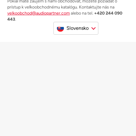
Pokiaľ máte záujem s nami obchodovať, môžete požiadať o
prístup k veľkoobchodnému katalógu. Kontaktujte nás na
velkoobchod@audiopartner.com
alebo na tel.
+420 244 090
443
.
Slovensko