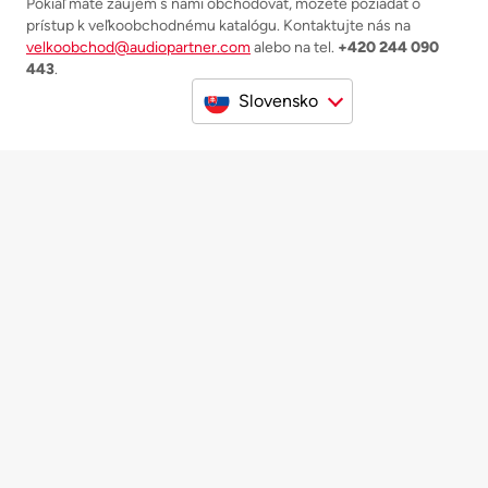
Pokiaľ máte záujem s nami obchodovať, môžete požiadať o
prístup k veľkoobchodnému katalógu. Kontaktujte nás na
velkoobchod@audiopartner.com
alebo na tel.
+420 244 090
443
.
Slovensko