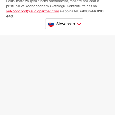
Pokiaľ máte záujem s nami obchodovať, môžete požiadať o
prístup k veľkoobchodnému katalógu. Kontaktujte nás na
velkoobchod@audiopartner.com
alebo na tel.
+420 244 090
443
.
Slovensko