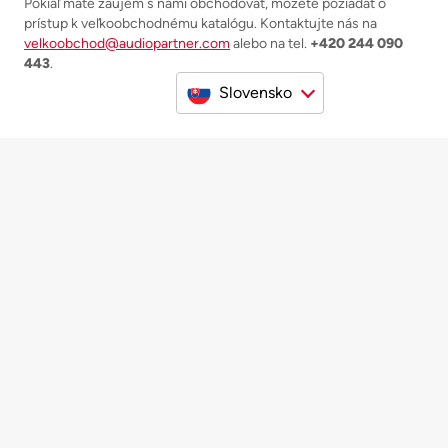
Pokiaľ máte záujem s nami obchodovať, môžete požiadať o
prístup k veľkoobchodnému katalógu. Kontaktujte nás na
velkoobchod@audiopartner.com
alebo na tel.
+420 244 090
443
.
Slovensko