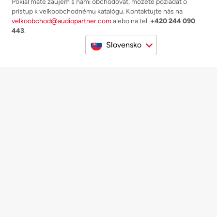
Pokiaľ máte záujem s nami obchodovať, môžete požiadať o
prístup k veľkoobchodnému katalógu. Kontaktujte nás na
velkoobchod@audiopartner.com
alebo na tel.
+420 244 090
443
.
Slovensko