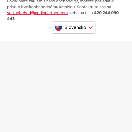
Pokiaľ máte záujem s nami obchodovať, môžete požiadať o
prístup k veľkoobchodnému katalógu. Kontaktujte nás na
velkoobchod@audiopartner.com
alebo na tel.
+420 244 090
443
.
Slovensko