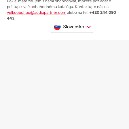
Pokiaľ máte záujem s nami obchodovať, môžete požiadať o
prístup k veľkoobchodnému katalógu. Kontaktujte nás na
velkoobchod@audiopartner.com
alebo na tel.
+420 244 090
443
.
Slovensko