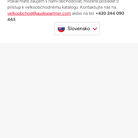
Pokiaľ máte záujem s nami obchodovať, môžete požiadať o
prístup k veľkoobchodnému katalógu. Kontaktujte nás na
velkoobchod@audiopartner.com
alebo na tel.
+420 244 090
443
.
Slovensko