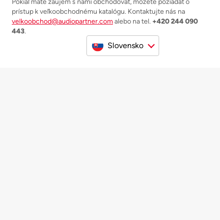
Pokiaľ máte záujem s nami obchodovať, môžete požiadať o
prístup k veľkoobchodnému katalógu. Kontaktujte nás na
velkoobchod@audiopartner.com
alebo na tel.
+420 244 090
443
.
Slovensko