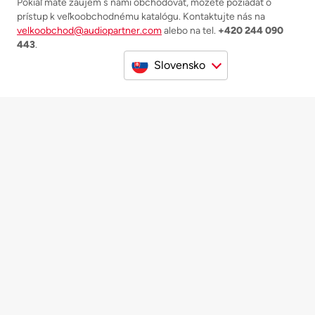
Pokiaľ máte záujem s nami obchodovať, môžete požiadať o
prístup k veľkoobchodnému katalógu. Kontaktujte nás na
velkoobchod@audiopartner.com
alebo na tel.
+420 244 090
443
.
Slovensko