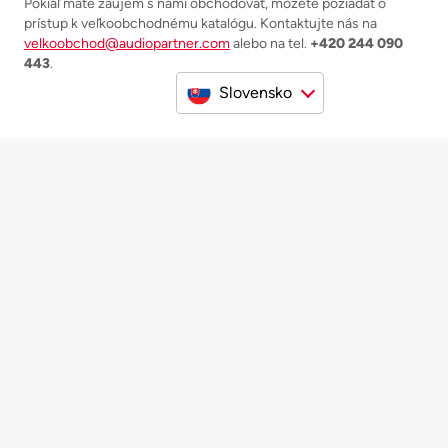
Pokiaľ máte záujem s nami obchodovať, môžete požiadať o
prístup k veľkoobchodnému katalógu. Kontaktujte nás na
velkoobchod@audiopartner.com
alebo na tel.
+420 244 090
443
.
Slovensko