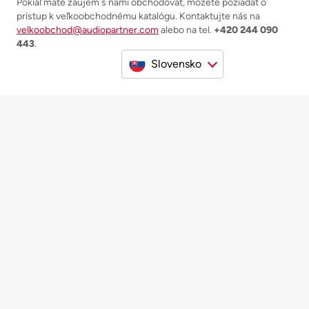
Pokiaľ máte záujem s nami obchodovať, môžete požiadať o
prístup k veľkoobchodnému katalógu. Kontaktujte nás na
velkoobchod@audiopartner.com
alebo na tel.
+420 244 090
443
.
Slovensko