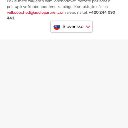
Pokiaľ máte záujem s nami obchodovať, môžete požiadať o
prístup k veľkoobchodnému katalógu. Kontaktujte nás na
velkoobchod@audiopartner.com
alebo na tel.
+420 244 090
443
.
Slovensko