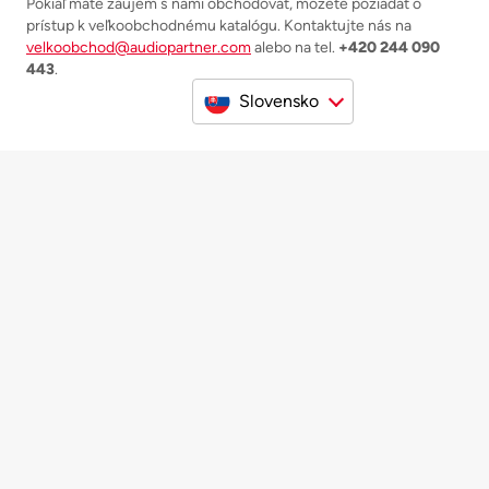
Pokiaľ máte záujem s nami obchodovať, môžete požiadať o
prístup k veľkoobchodnému katalógu. Kontaktujte nás na
velkoobchod@audiopartner.com
alebo na tel.
+420 244 090
443
.
Slovensko