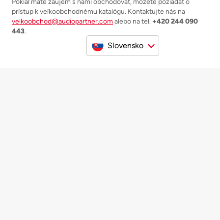
Pokiaľ máte záujem s nami obchodovať, môžete požiadať o
prístup k veľkoobchodnému katalógu. Kontaktujte nás na
velkoobchod@audiopartner.com
alebo na tel.
+420 244 090
443
.
Slovensko