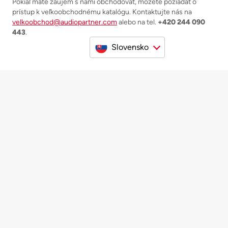
Pokiaľ máte záujem s nami obchodovať, môžete požiadať o
prístup k veľkoobchodnému katalógu. Kontaktujte nás na
velkoobchod@audiopartner.com
alebo na tel.
+420 244 090
443
.
Slovensko