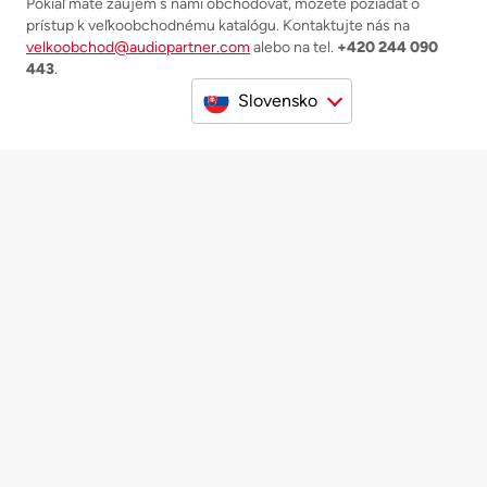
Pokiaľ máte záujem s nami obchodovať, môžete požiadať o
prístup k veľkoobchodnému katalógu. Kontaktujte nás na
velkoobchod@audiopartner.com
alebo na tel.
+420 244 090
443
.
Slovensko