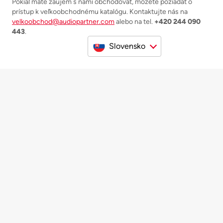
Pokiaľ máte záujem s nami obchodovať, môžete požiadať o
prístup k veľkoobchodnému katalógu. Kontaktujte nás na
velkoobchod@audiopartner.com
alebo na tel.
+420 244 090
443
.
Slovensko