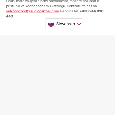
Pokiaľ máte záujem s nami obchodovať, môžete požiadať o
prístup k veľkoobchodnému katalógu. Kontaktujte nás na
velkoobchod@audiopartner.com
alebo na tel.
+420 244 090
443
.
Slovensko