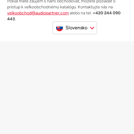
Pokiaľ máte záujem s nami obchodovať, môžete požiadať o
prístup k veľkoobchodnému katalógu. Kontaktujte nás na
velkoobchod@audiopartner.com
alebo na tel.
+420 244 090
443
.
Slovensko