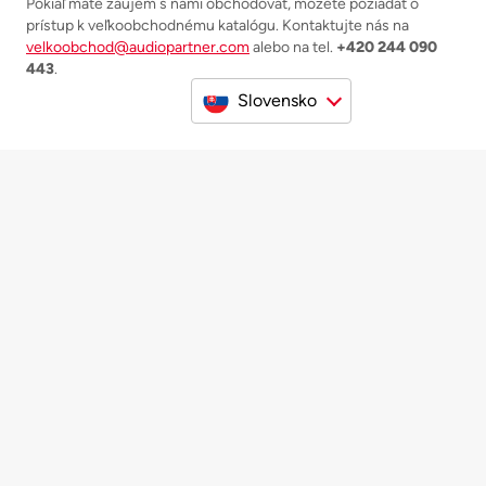
Pokiaľ máte záujem s nami obchodovať, môžete požiadať o
prístup k veľkoobchodnému katalógu. Kontaktujte nás na
velkoobchod@audiopartner.com
alebo na tel.
+420 244 090
443
.
Slovensko